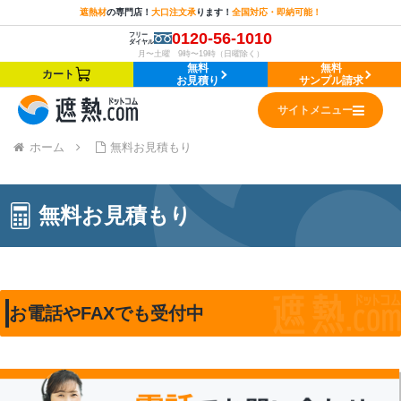
遮熱材
の
専門店！
大口注文承
ります！
全国対応・即納可能！
0120-56-1010
フリー
ダイヤル
月〜土曜 9時〜19時（日曜除く）
無料
無料
カート
お見積り
サンプル請求
サイトメニュー
ホーム
無料お見積もり
無料お見積もり
お電話やFAXでも受付中