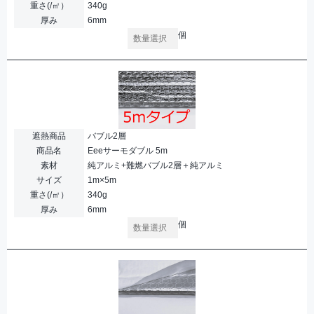
重さ(/㎡）
340g
厚み
6mm
個
遮熱商品
バブル2層
商品名
Eeeサーモダブル 5m
素材
純アルミ+難燃バブル2層＋純アルミ
サイズ
1m×5m
重さ(/㎡）
340g
厚み
6mm
個