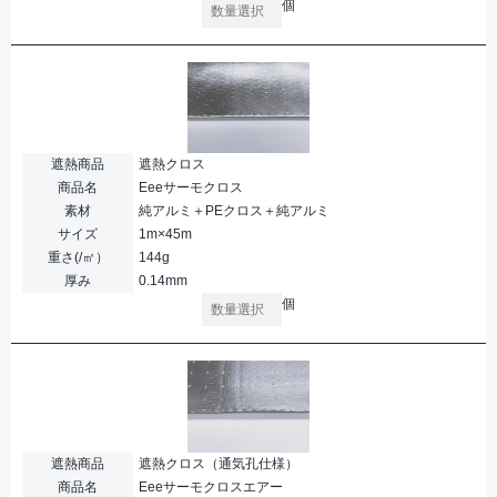
個
遮熱商品
遮熱クロス
商品名
Eeeサーモクロス
素材
純アルミ＋PEクロス＋純アルミ
サイズ
1m×45m
重さ(/㎡）
144g
厚み
0.14mm
個
遮熱商品
遮熱クロス（通気孔仕様）
商品名
Eeeサーモクロスエアー