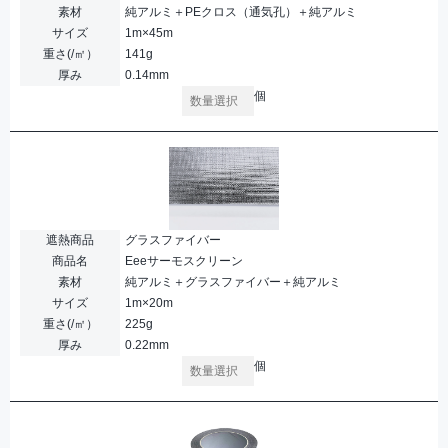
素材
純アルミ＋PEクロス（通気孔）＋純アルミ
サイズ
1m×45m
重さ(/㎡）
141g
厚み
0.14mm
個
遮熱商品
グラスファイバー
商品名
Eeeサーモスクリーン
素材
純アルミ＋グラスファイバー＋純アルミ
サイズ
1m×20m
重さ(/㎡）
225g
厚み
0.22mm
個