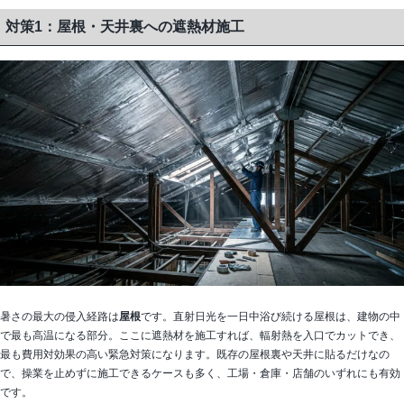
対策1：屋根・天井裏への遮熱材施工
暑さの最大の侵入経路は
屋根
です。直射日光を一日中浴び続ける屋根は、建物の中
で最も高温になる部分。ここに遮熱材を施工すれば、輻射熱を入口でカットでき、
最も費用対効果の高い緊急対策になります。既存の屋根裏や天井に貼るだけなの
で、操業を止めずに施工できるケースも多く、工場・倉庫・店舗のいずれにも有効
です。