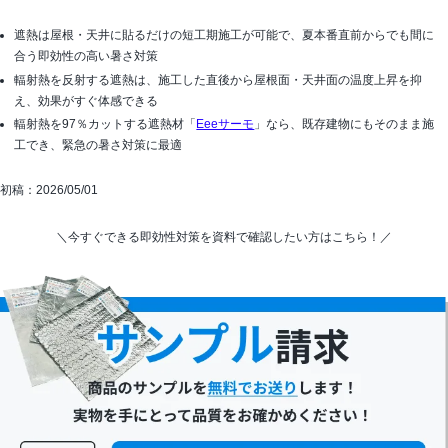
遮熱は屋根・天井に貼るだけの短工期施工が可能で、夏本番直前からでも間に
合う即効性の高い暑さ対策
輻射熱を反射する遮熱は、施工した直後から屋根面・天井面の温度上昇を抑
え、効果がすぐ体感できる
輻射熱を97％カットする遮熱材「
Eeeサーモ
」なら、既存建物にもそのまま施
工でき、緊急の暑さ対策に最適
初稿：2026/05/01
＼今すぐできる即効性対策を資料で確認したい方はこちら！／