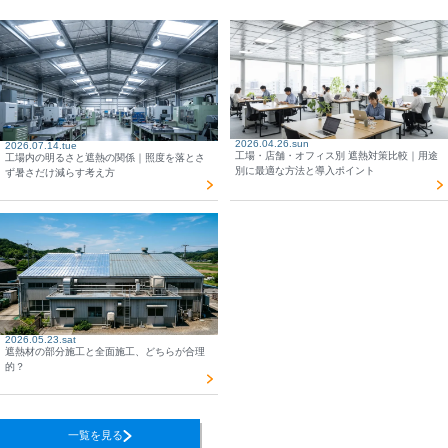
2026.04.26.sun
2026.07.14.tue
工場・店舗・オフィス別 遮熱対策比較｜用途
工場内の明るさと遮熱の関係｜照度を落とさ
別に最適な方法と導入ポイント
ず暑さだけ減らす考え方
2026.05.23.sat
遮熱材の部分施工と全面施工、どちらが合理
的？
一覧を見る