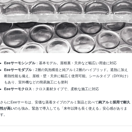
Eeeサーモシングル
：基本モデル。屋根裏・天井など幅広い用途に対応
Eeeサーモダブル
：2層の気泡構造と純アルミ2層のハイブリッド。遮熱に加え
断熱性能も備え、屋根・壁・天井に幅広く使用可能。シールタイプ（DIY向け）
もあり、室外機などの簡易施工にも便利
Eeeサーモクロス
：クロス素材タイプで、柔軟な施工に対応
さらにEeeサーモは、安価な蒸着タイプのアルミ製品と比べて
純アルミ採用で耐久
性が高い
のも強み。緊急で導入しても「来年以降も長く使える」安心感がありま
す。