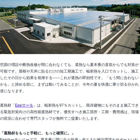
空調の増設や断熱改修が間に合わなくても、遮熱なら夏本番の直前からでも対策が
可能です。屋根や天井に貼るだけの短工期施工で、輻射熱を入口でカットし、施工
したその日から効果を発揮する——これが遮熱の即効性です。「もう間に合わない
かも」と諦める前に、まずは動いてみることが、今年の夏を快適に乗り切る分かれ
道になります。
遮熱材「
Eeeサーモ
」は、輻射熱を97％カットし、既存建物にもそのまま施工でき
る緊急対策向けの高性能遮熱材です。優先すべき施工箇所・工期・費用感は、現場
の状況に合わせて専門スタッフが無料でご提案いたします。
「遮熱材をもっと手軽に、もっと確実に。」
Eeeサーモシリーズで、夏本番に間に合う快適・省エネな施設環境をサポートいた