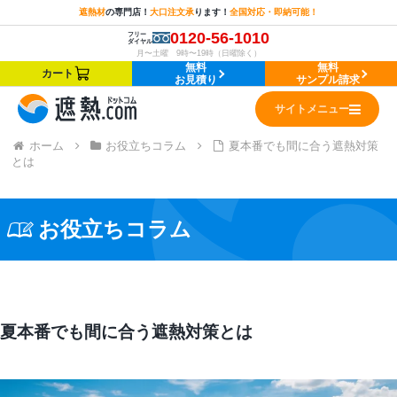
遮熱材
の
専門店！
大口注文承
ります！
全国対応・即納可能！
0120-56-1010
フリー
ダイヤル
月〜土曜 9時〜19時（日曜除く）
無料
無料
カート
お見積り
サンプル請求
サイトメニュー
ホーム
お役立ちコラム
夏本番でも間に合う遮熱対策
とは
お役立ちコラム
夏本番でも間に合う遮熱対策とは