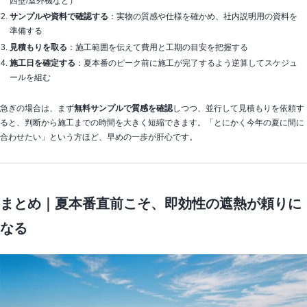
西壁/室外機など）
サンプルや資料で確認する
：実物の質感や仕様を確かめ、社内説明用の資料を
準備する
見積もりを取る
：施工範囲を伝えて費用と工期の目安を把握する
施工日を確定する
：夏本番のピーク前に施工が完了するよう逆算してスケジュ
ールを組む
急ぎの場合は、まず
無料サンプルで質感を確認
しつつ、並行して見積もりを依頼す
ると、判断から施工までの時間を大きく短縮できます。「とにかく今年の夏に間に
合わせたい」という方ほど、早めの一歩が肝心です。
まとめ｜夏本番直前こそ、即効性の遮熱が頼りに
なる