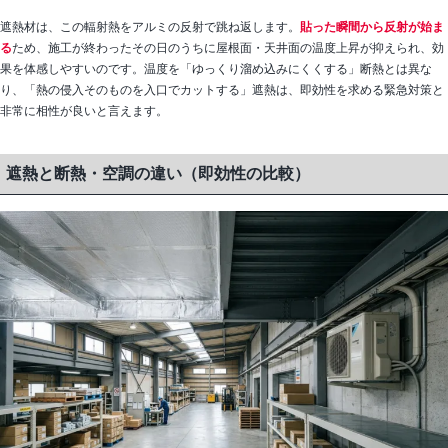
遮熱材は、この輻射熱をアルミの反射で跳ね返します。
貼った瞬間から反射が始ま
る
ため、施工が終わったその日のうちに屋根面・天井面の温度上昇が抑えられ、効
果を体感しやすいのです。温度を「ゆっくり溜め込みにくくする」断熱とは異な
り、「熱の侵入そのものを入口でカットする」遮熱は、即効性を求める緊急対策と
非常に相性が良いと言えます。
遮熱と断熱・空調の違い（即効性の比較）