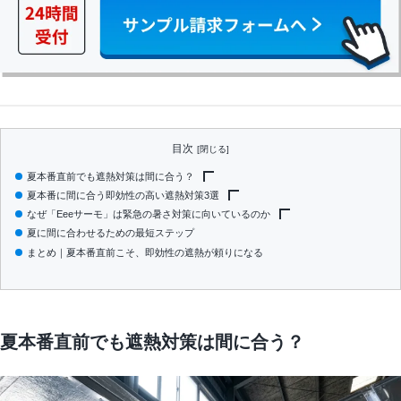
目次
夏本番直前でも遮熱対策は間に合う？
夏本番に間に合う即効性の高い遮熱対策3選
なぜ遮熱は「即効性が高い」と言えるのか
なぜ「Eeeサーモ」は緊急の暑さ対策に向いているのか
遮熱と断熱・空調の違い（即効性の比較）
対策1：屋根・天井裏への遮熱材施工
夏に間に合わせるための最短ステップ
対策2：壁面・西日が当たる面への遮熱
① 輻射熱を97％カット、貼った直後から効果
まとめ｜夏本番直前こそ、即効性の遮熱が頼りになる
対策3：室外機・設備まわりの遮熱
② 既存建物にそのまま施工できる短工期
③ 施工場所に合わせて選べるラインナップ
夏本番直前でも遮熱対策は間に合う？