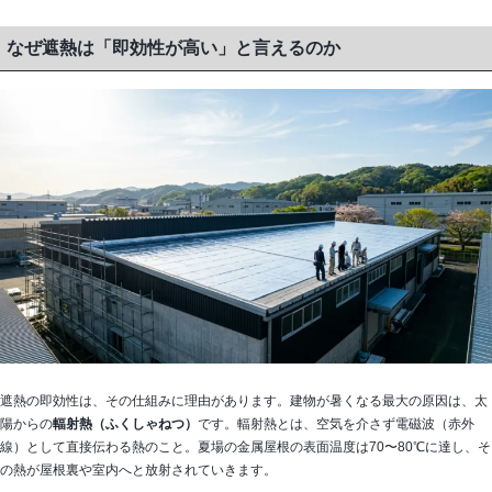
なぜ遮熱は「即効性が高い」と言えるのか
遮熱の即効性は、その仕組みに理由があります。建物が暑くなる最大の原因は、太
陽からの
輻射熱（ふくしゃねつ）
です。輻射熱とは、空気を介さず電磁波（赤外
線）として直接伝わる熱のこと。夏場の金属屋根の表面温度は70〜80℃に達し、そ
の熱が屋根裏や室内へと放射されていきます。