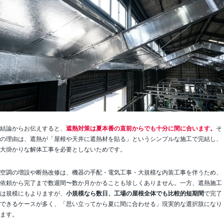
結論からお伝えすると、
遮熱対策は夏本番の直前からでも十分に間に合います。
そ
の理由は、遮熱が「屋根や天井に遮熱材を貼る」というシンプルな施工で完結し、
大掛かりな解体工事を必要としないためです。
空調の増設や断熱改修は、機器の手配・電気工事・大規模な内装工事を伴うため、
依頼から完了まで数週間〜数か月かかることも珍しくありません。一方、遮熱施工
は規模にもよりますが、
小規模なら数日、工場の屋根全体でも比較的短期間
で完了
できるケースが多く、「思い立ってから夏に間に合わせる」現実的な選択肢になり
ます。