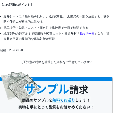
【この記事のポイント】
遮熱シートは「輻射熱を反射」、遮熱塗料は「太陽光の一部を反射」と、熱を
防ぐ仕組みが根本的に異なる
施工場所・効果・コスト・耐久性を比較表で一目で確認できる
純度99%の純アルミで輻射熱を97%カットする遮熱材「
Eeeサーモ
」なら、塗
り替え不要の長期的な遮熱対策が可能
初稿：2026/05/01
＼工法別の特徴を整理した資料をご用意しています／