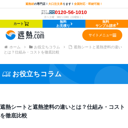
遮熱材
の
専門店！
大口注文承
ります！
全国対応・即納可能！
0120-56-1010
フリー
ダイヤル
月〜土曜 9時〜19時（日曜除く）
無料
無料
カート
お見積り
サンプル請求
サイトメニュー
ホーム
お役立ちコラム
遮熱シートと遮熱塗料の違い
とは？仕組み・コストを徹底比較
お役立ちコラム
遮熱シートと遮熱塗料の違いとは？仕組み・コスト
を徹底比較