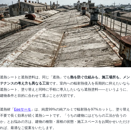
遮熱シートと遮熱塗料は、同じ「遮熱」でも
熱を防ぐ仕組みも、施工場所も、メン
テナンスの考え方も異なる工法
です。室内への輻射熱侵入を長期的に抑えたいなら
遮熱シート、塗り替えと同時に手軽に導入したいなら遮熱塗料——というように、
建物条件と目的に合わせて選ぶことが大切です。
遮熱材「
Eeeサーモ
」は、純度99%の純アルミで輻射熱を97%カットし、塗り替え
不要で長く効果が続く遮熱シートです。「うちの建物にはどちらの工法が合うの
か」とお悩みの方は、建物の種類・屋根の状態・施工スペースをお聞かせいただけ
れば、最適なご提案をいたします。