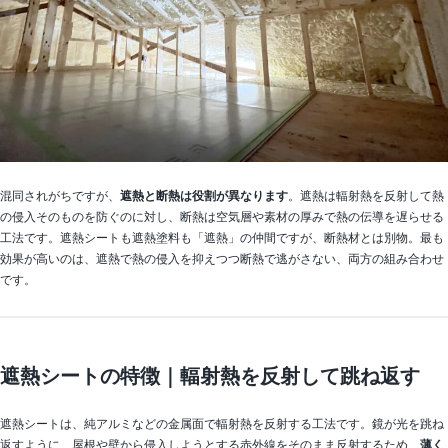
混同されがちですが、
遮熱と断熱は役割が異なります
。遮熱は輻射熱を反射して熱
の侵入そのものを防ぐのに対し、断熱は空気層や素材の厚みで熱の伝導を遅らせる
工法です。遮熱シートも遮熱塗料も「遮熱」の仲間ですが、断熱材とは別物。最も
効果が高いのは、遮熱で熱の侵入を抑えつつ断熱で逃がさない、両方の組み合わせ
です。
遮熱シートの特徴｜輻射熱を反射して跳ね返す
遮熱シートは、純アルミなどの金属面で輻射熱を反射する工法です。鏡が光を跳ね
返すように、屋根や壁から侵入しようとする赤外線をそのまま反射するため、
薄く