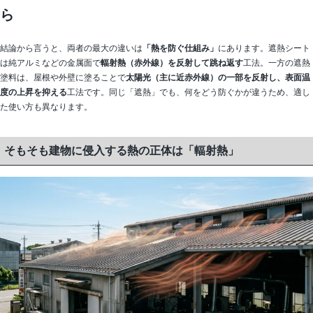
ら
結論から言うと、両者の最大の違いは
「熱を防ぐ仕組み」
にあります。遮熱シート
は純アルミなどの金属面で
輻射熱（赤外線）を反射して跳ね返す
工法。一方の遮熱
塗料は、屋根や外壁に塗ることで
太陽光（主に近赤外線）の一部を反射し、表面温
度の上昇を抑える
工法です。同じ「遮熱」でも、何をどう防ぐかが違うため、適し
た使い方も異なります。
そもそも建物に侵入する熱の正体は「輻射熱」