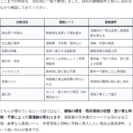
ここまでの内容を、項目別に一覧で整理しました。自社の建物条件と照らし合わせ
ながら確認してみてください。
比較項目
遮熱シート
遮熱塗料
太陽光の一部を反射し表面温
熱を防ぐ仕組み
輻射熱を反射して跳ね返す
度を抑える
主な施工場所
屋根裏・天井裏・壁内など
屋根・外壁の表面
効果の対象
室内へ侵入する輻射熱
建材表面の温度上昇
純アルミは劣化しにくく長期
紫外線・汚れで劣化、塗り替
耐久性・劣化
間維持
えが必要
メンテナンス
基本的に塗り替え不要
数年〜十数年ごとに再塗装
初期施工後は維持費が抑えら
長期コスト
再塗装の費用が繰り返し発生
れる
カット・貼り付けで対応（DIY
施工性
塗装工事として施工
製品あり）
どちらが優れているという話ではなく、
建物の構造・既存屋根の状態・塗り替え時
期・予算によって最適解が変わります
。屋根裏や天井裏のスペースを活かせる工
場・倉庫なら遮熱シート、外壁塗装と同時に手軽に導入したい場合は遮熱塗料、と
いう使い分けが基本です。