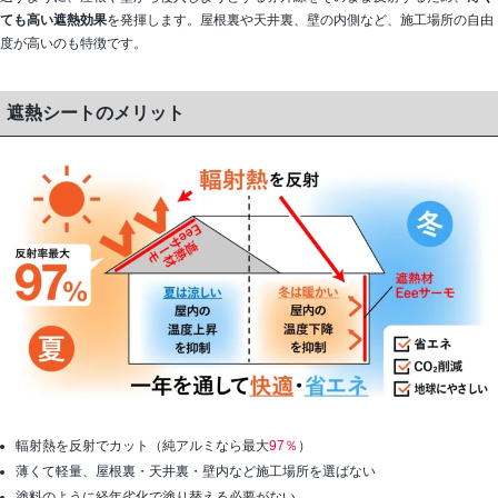
ても高い遮熱効果
を発揮します。屋根裏や天井裏、壁の内側など、施工場所の自由
度が高いのも特徴です。
遮熱シートのメリット
輻射熱を反射でカット（純アルミなら最大
97％
）
薄くて軽量、屋根裏・天井裏・壁内など施工場所を選ばない
塗料のように経年劣化で塗り替える必要がない