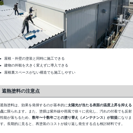
屋根・外壁の塗装と同時に施工できる
建物の外観を大きく変えずに導入できる
屋根裏スペースがない構造でも施工しやすい
遮熱塗料の注意点
遮熱塗料は、効果を発揮するのが基本的に
太陽光が当たる表面の温度上昇を抑える
点
に限られます。また、塗膜は紫外線や雨風で徐々に劣化し、汚れの付着でも反射
性能が落ちるため、
数年〜十数年ごとの塗り替え（メンテナンス）が前提
になりま
す。長期的に見ると、再塗装のコストが繰り返し発生する点も検討材料です。