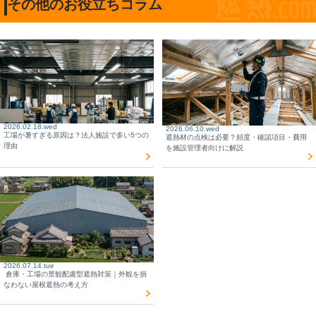
その他のお役立ちコラム
2026.02.18.wed
2026.06.10.wed
工場が暑すぎる原因は？法人施設で多い5つの
遮熱材の点検は必要？頻度・確認項目・費用
理由
を施設管理者向けに解説
2026.07.14.tue
倉庫・工場の景観配慮型遮熱対策｜外観を損
なわない屋根遮熱の考え方