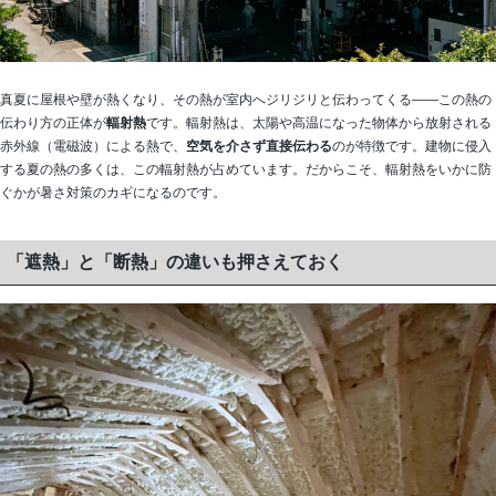
真夏に屋根や壁が熱くなり、その熱が室内へジリジリと伝わってくる——この熱の
伝わり方の正体が
輻射熱
です。輻射熱は、太陽や高温になった物体から放射される
赤外線（電磁波）による熱で、
空気を介さず直接伝わる
のが特徴です。建物に侵入
する夏の熱の多くは、この輻射熱が占めています。だからこそ、輻射熱をいかに防
ぐかが暑さ対策のカギになるのです。
「遮熱」と「断熱」の違いも押さえておく