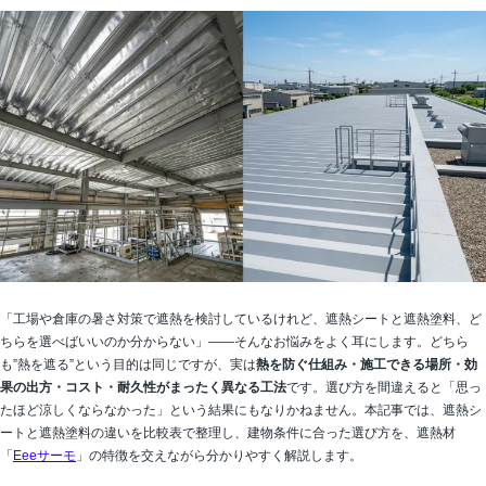
「工場や倉庫の暑さ対策で遮熱を検討しているけれど、遮熱シートと遮熱塗料、ど
ちらを選べばいいのか分からない」——そんなお悩みをよく耳にします。どちら
も”熱を遮る”という目的は同じですが、実は
熱を防ぐ仕組み・施工できる場所・効
果の出方・コスト・耐久性がまったく異なる工法
です。選び方を間違えると「思っ
たほど涼しくならなかった」という結果にもなりかねません。本記事では、遮熱シ
ートと遮熱塗料の違いを比較表で整理し、建物条件に合った選び方を、遮熱材
「
Eeeサーモ
」の特徴を交えながら分かりやすく解説します。