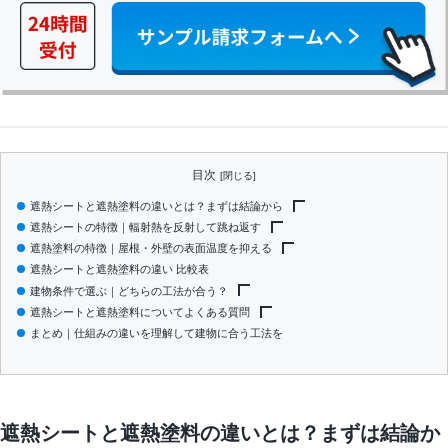
目次
遮熱シートと遮熱塗料の違いとは？まずは結論から
遮熱シートの特徴｜輻射熱を反射して跳ね返す
そもそも建物に侵入する熱の正体は「輻射熱」
遮熱塗料の特徴｜屋根・外壁の表面温度を抑える
「遮熱」と「断熱」の違いも押さえておく
遮熱シートのメリット
遮熱シートと遮熱塗料の違い 比較表
遮熱シートの注意点
遮熱塗料のメリット
建物条件で選ぶ｜どちらの工法が合う？
遮熱塗料の注意点
遮熱シートと遮熱塗料についてよくある質問
遮熱シートが向いている建物
まとめ｜仕組みの違いを理解して建物に合う工法を
遮熱塗料が向いている建物
Q. 遮熱シートと遮熱塗料は併用できる？
迷ったら遮熱材「Eeeサーモ」という選択肢
Q. すでに断熱材が入っていても遮熱シートの効果はある？
Q. 長期的に見るとどちらがコストを抑えられる？
遮熱シートと遮熱塗料の違いとは？まずは結論か