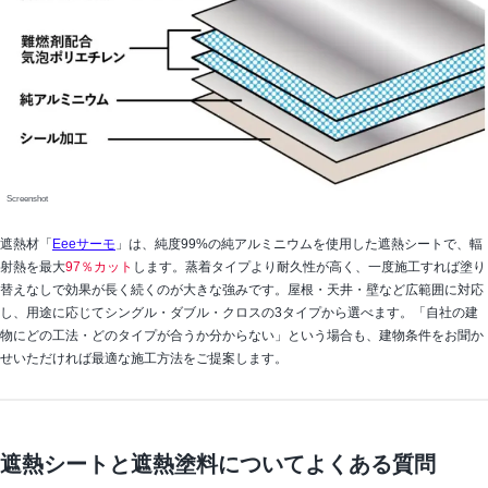
Screenshot
遮熱材「
Eeeサーモ
」は、純度99%の純アルミニウムを使用した遮熱シートで、輻
射熱を最大
97％カット
します。蒸着タイプより耐久性が高く、一度施工すれば塗り
替えなしで効果が長く続くのが大きな強みです。屋根・天井・壁など広範囲に対応
し、用途に応じてシングル・ダブル・クロスの3タイプから選べます。「自社の建
物にどの工法・どのタイプが合うか分からない」という場合も、建物条件をお聞か
せいただければ最適な施工方法をご提案します。
遮熱シートと遮熱塗料についてよくある質問