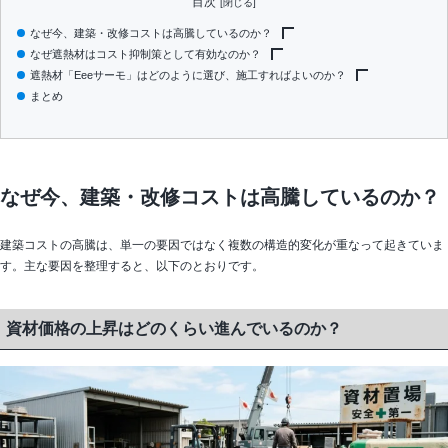
目次
なぜ今、建築・改修コストは高騰しているのか？
なぜ遮熱材はコスト抑制策として有効なのか？
資材価格の上昇はどのくらい進んでいるのか？
遮熱材「Eeeサーモ」はどのように選び、施工すればよいのか？
人件費・施工費の高騰はなぜ止まらないのか？
遮熱材はどのように熱を抑えるのか？
まとめ
空調設備の更新コストはどれくらいかかるのか？
遮熱材の施工費用はどれくらいか？
施設の用途別にどの製品を選ぶべきか？
大規模改修・空調更新との比較でどちらが合理的か？
施工上の注意点と効果を高めるポイントは何か？
導入を検討する前に確認しておくべきことは何か？
なぜ今、建築・改修コストは高騰しているのか？
建築コストの高騰は、単一の要因ではなく複数の構造的変化が重なって起きていま
す。主な要因を整理すると、以下のとおりです。
資材価格の上昇はどのくらい進んでいるのか？