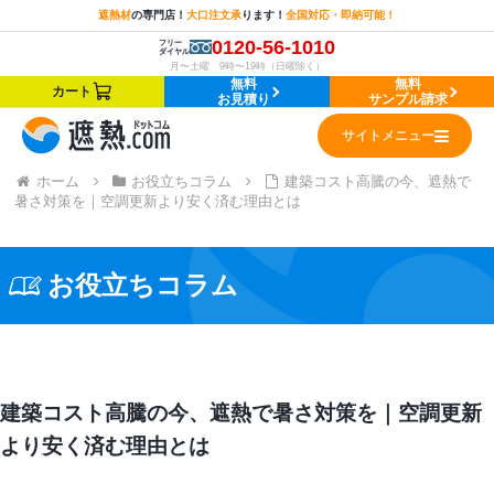
遮熱材
の
専門店！
大口注文承
ります！
全国対応・即納可能！
0120-56-1010
フリー
ダイヤル
月〜土曜 9時〜19時（日曜除く）
無料
無料
カート
お見積り
サンプル請求
サイトメニュー
ホーム
お役立ちコラム
建築コスト高騰の今、遮熱で
暑さ対策を｜空調更新より安く済む理由とは
お役立ちコラム
建築コスト高騰の今、遮熱で暑さ対策を｜空調更新
より安く済む理由とは