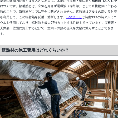
夏場の建物内が暑くなる大きな原因は、太陽から屋根・壁に届く
輻射熱（ふくしゃ
ねつ）
です。輻射熱とは、空気を介さず電磁波（赤外線）として直接物体に伝わる
熱のことで、断熱材だけでは完全に防ぎきれません。遮熱材はアルミの高い反射率
を利用して、この輻射熱を反射・遮断します。
Eeeサーモ
は純度99%の純アルミニ
ウムを使用しており、輻射熱を最大97%カットする性能を持っています。屋根裏・
天井裏・壁面に施工するだけで、室内への熱の侵入を大幅に減らすことができま
す。
遮熱材の施工費用はどれくらいか？