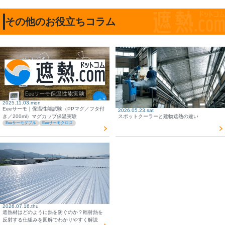
その他のお役立ちコラム
2025.11.03.mon
Eeeサーモ｜保温性能試験（PPマグ／フタ付
2026.05.23.sat
スポットクーラーと建物遮熱の違い
き／200ml）マグカップ保温実験
Eeeサーモダブル
Eeeサーモクロス
2026.07.16.thu
遮熱材はどのように熱を防ぐのか？輻射熱を
反射する仕組みを図解でわかりやすく解説