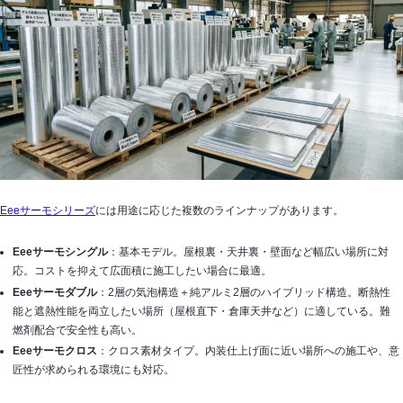
Eeeサーモシリーズ
には用途に応じた複数のラインナップがあります。
Eeeサーモシングル
：基本モデル。屋根裏・天井裏・壁面など幅広い場所に対
応。コストを抑えて広面積に施工したい場合に最適。
Eeeサーモダブル
：2層の気泡構造＋純アルミ2層のハイブリッド構造。断熱性
能と遮熱性能を両立したい場所（屋根直下・倉庫天井など）に適している。難
燃剤配合で安全性も高い。
Eeeサーモクロス
：クロス素材タイプ。内装仕上げ面に近い場所への施工や、意
匠性が求められる環境にも対応。