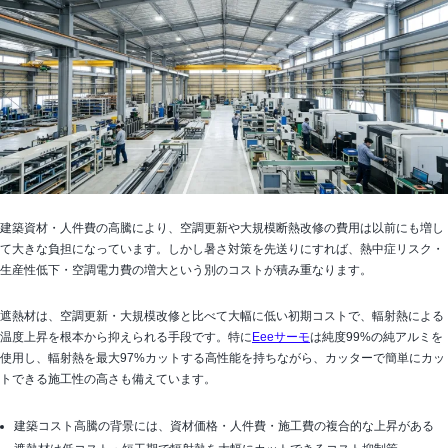
建築資材・人件費の高騰により、空調更新や大規模断熱改修の費用は以前にも増し
て大きな負担になっています。しかし暑さ対策を先送りにすれば、熱中症リスク・
生産性低下・空調電力費の増大という別のコストが積み重なります。
遮熱材は、空調更新・大規模改修と比べて大幅に低い初期コストで、輻射熱による
温度上昇を根本から抑えられる手段です。特に
Eeeサーモ
は純度99%の純アルミを
使用し、輻射熱を最大97%カットする高性能を持ちながら、カッターで簡単にカッ
トできる施工性の高さも備えています。
建築コスト高騰の背景には、資材価格・人件費・施工費の複合的な上昇がある