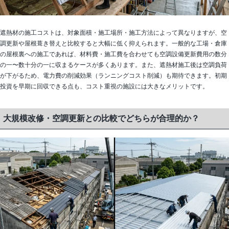
遮熱材の施工コストは、対象面積・施工場所・施工方法によって異なりますが、空
調更新や屋根葺き替えと比較すると大幅に低く抑えられます。一般的な工場・倉庫
の屋根裏への施工であれば、材料費・施工費を合わせても空調設備更新費用の数分
の一〜数十分の一に収まるケースが多くあります。また、遮熱材施工後は空調負荷
が下がるため、電力費の削減効果（ランニングコスト削減）も期待できます。初期
投資を早期に回収できる点も、コスト重視の施設には大きなメリットです。
大規模改修・空調更新との比較でどちらが合理的か？