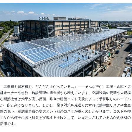
「工事費も資材費も、どんどん上がっている…」——そんな声が、工場・倉庫・店
舗オーナーや総務・施設管理の担当者から増えています。空調設備の更新や大規模
な断熱改修は効果が高い反面、昨今の建築コスト高騰によって予算取りのハードル
が一段と高くなりました。しかし、暑さ対策を先送りにすれば熱中症リスクや生産
性の低下、空調電力費の増大という別のコストが重くのしかかります。コストを抑
えながら確実に暑さ対策を実現する手段として、いま注目されているのが遮熱材の
活用です。