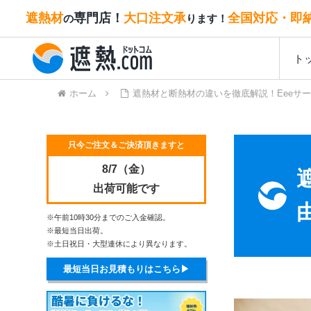
遮熱材
専門店！
大口注文承
全国対応・即
の
ります！
ト
ホーム
遮熱材と断熱材の違いを徹底解説！Eeeサ
只今ご注文＆ご決済頂きますと
8/7（金）
出荷可能です
※午前10時30分までのご入金確認。
※最短当日出荷。
※土日祝日・大型連休により異なります。
最短当日お見積もりはこちら▶