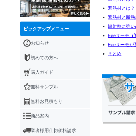
遮熱材とは？
遮熱材と断熱
輻射熱に強い
ピックアップメニュー
Eeeサーモ
お知らせ
Eeeサーモ
まとめ
初めての方へ
購入ガイド
無料サンプル
無料お見積もり
商品案内
業者様用仕切価格請求