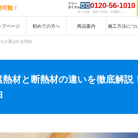
0120-56-1010
フリー
納可能！
ダイヤル
月〜土曜 9時〜19時（日曜除く）
ップページ
初めての方へ
商品案内
施工方法につ
ーモが選ばれる理由
遮熱材と断熱材の違いを徹底解説！
由