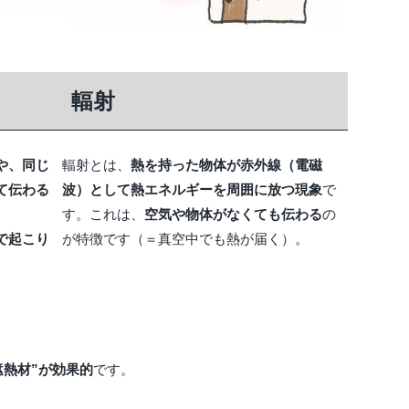
輻射
や、同じ
輻射とは、
熱を持った物体が赤外線（電磁
て伝わる
波）として熱エネルギーを周囲に放つ現象
で
す。これは、
空気や物体がなくても伝わる
の
で起こり
が特徴です（＝真空中でも熱が届く）。
遮熱材”が効果的
です。