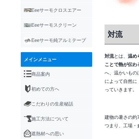
Eeeサーモクロスエアー
Eeeサーモスクリーン
対流
Eeeサーモ純アルミテープ
対流
とは、
温め
メインメニュー
ことで熱が伝わ
へ、温かいもの
商品案内
によって自然に
初めての方へ
っていきます。
こだわりの生産秘話
建物の暑さの約
施工方法について
つまり、工場・
遮熱材への思い