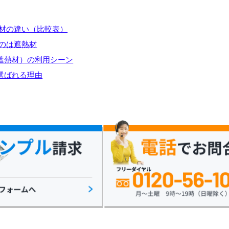
材の違い（比較表）
のは遮熱材
（遮熱材）の利用シーン
が選ばれる理由