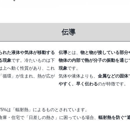
伝導
られた液体や気体が移動する
伝導
とは、
物と物が接している部分
る現象
です。冷たいものは下
物体の内部で熱が分子の振動を通じ
は上へ動く性質があり、これ
現象
です。
「循環」が生まれ、熱が広が
気体や液体よりも、
金属などの固体
やすく、早く伝わる
のが特徴です。
75%は「輻射熱」によるものとされています。
倉庫・住宅で「日差しの熱さ」に困っている場合、
輻射熱を防ぐ“