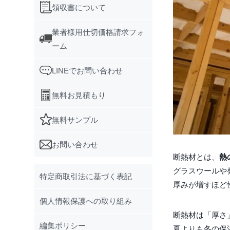
領収書について
業者様用仕切価格請求フォ
ーム
LINEでお問い合わせ
無料お見積もり
無料サンプル
お問い合わせ
断熱材とは、
熱
グラスウールや
特定商取引法に基づく表記
厚みが増すほど
個人情報保護への取り組み
断熱材は「厚さ
編集ポリシー
夏よりも冬の保