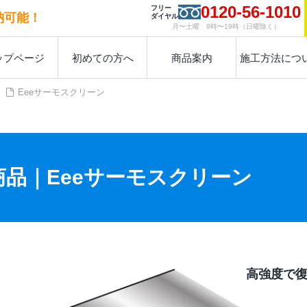
0120-56-1010
フリー
納可能！
ダイヤル
月〜土曜 9時〜19時（日曜除く）
ップページ
初めての方へ
商品案内
施工方法につ
Eeeサーモスクリーン
商品｜Eeeサーモスクリーン
高強度で