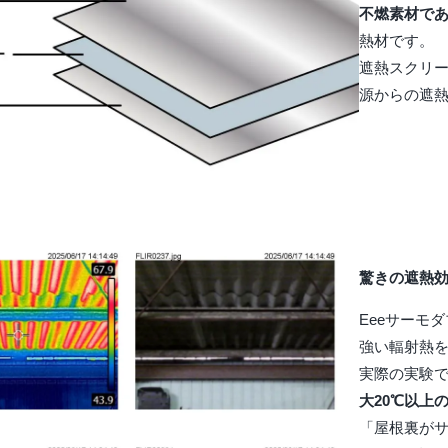
不燃素材で
熱材です。
遮熱スクリ
源からの遮
驚きの遮熱効
Eeeサーモ
強い輻射熱
実際の実験で
大20℃以上
「屋根裏が