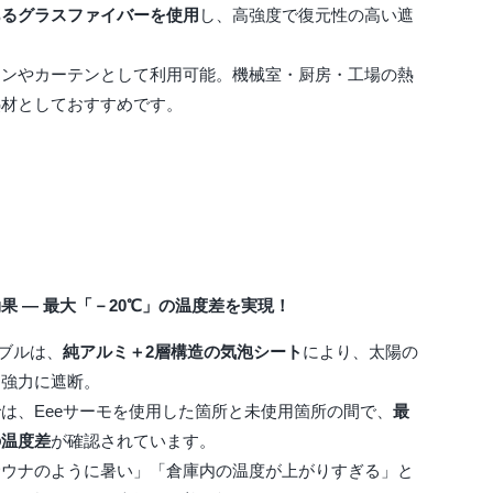
あるグラスファイバーを使用
し、高強度で復元性の高い遮
ーンやカーテンとして利用可能。機械室・厨房・工場の熱
熱材としておすすめです。
果 ― 最大「－20℃」の温度差を実現！
ダブルは、
純アルミ＋2層構造の気泡シート
により、太陽の
を強力に遮断。
は、Eeeサーモを使用した箇所と未使用箇所の間で、
最
の温度差
が確認されています。
サウナのように暑い」「倉庫内の温度が上がりすぎる」と