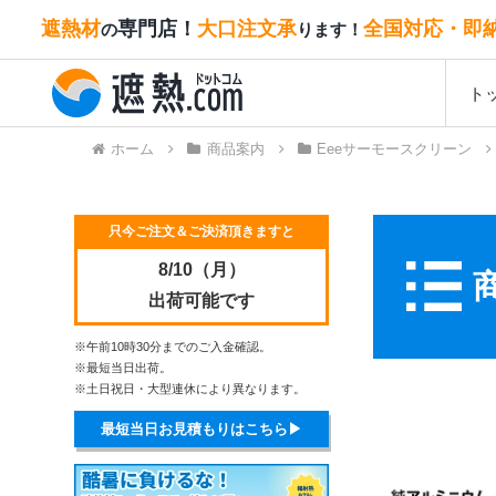
遮熱材
専門店！
大口注文承
全国対応・即
の
ります！
ト
ホーム
商品案内
Eeeサーモースクリーン
只今ご注文＆ご決済頂きますと
8/10（月）
出荷可能です
※午前10時30分までのご入金確認。
※最短当日出荷。
※土日祝日・大型連休により異なります。
最短当日お見積もりはこちら▶