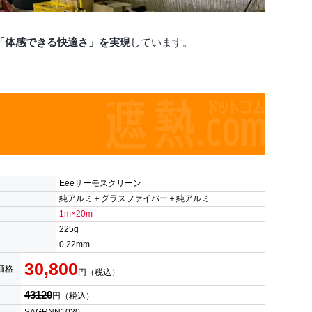
「体感できる快適さ」を実現
しています。
Eeeサーモスクリーン
純アルミ＋グラスファイバー＋純アルミ
1m×20m
225g
0.22mm
30,800
価格
円（税込）
43120
円（税込）
SAGRNN1020