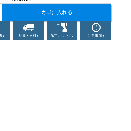
書
納期・送料
施工について
注意事項