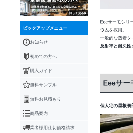
Eeeサーモシリ
ピックアップメニュー
ウム
を採用。
一般的な蒸着タ
お知らせ
反射率と耐久性
初めての方へ
購入ガイド
Eeeサ
無料サンプル
無料お見積もり
個人宅の屋根裏
商品案内
業者様用仕切価格請求