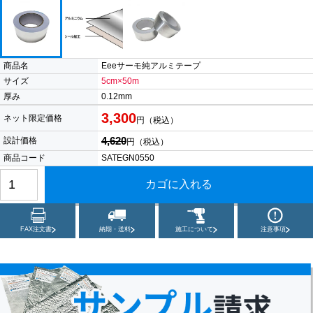
商品名
Eeeサーモ純アルミテープ
サイズ
5cm×50m
厚み
0.12mm
3,300
ネット限定価格
円（税込）
4,620
設計価格
円（税込）
商品コード
SATEGN0550
FAX注文書
納期・送料
施工について
注意事項