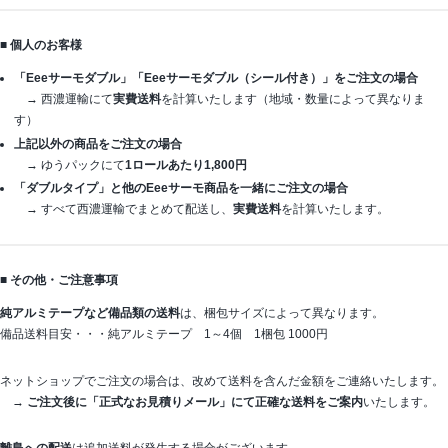
■ 個人のお客様
「Eeeサーモダブル」「Eeeサーモダブル（シール付き）」をご注文の場合
→ 西濃運輸にて
実費送料
を計算いたします（地域・数量によって異なりま
す）
上記以外の商品をご注文の場合
→ ゆうパックにて
1ロールあたり1,800円
「ダブルタイプ」と他のEeeサーモ商品を一緒にご注文の場合
→ すべて西濃運輸でまとめて配送し、
実費送料
を計算いたします。
■ その他・ご注意事項
純アルミテープなど備品類の送料
は、梱包サイズによって異なります。
備品送料目安・・・純アルミテープ 1～4個 1梱包 1000円
ネットショップでご注文の場合は、改めて送料を含んだ金額をご連絡いたします。
→
ご注文後に「正式なお見積りメール」にて正確な送料をご案内
いたします。