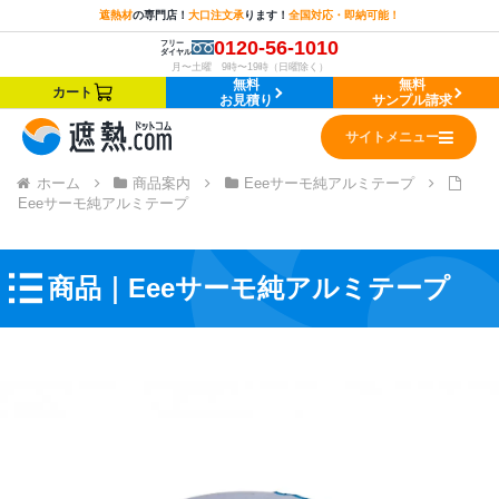
遮熱材
の
専門店！
大口注文承
ります！
全国対応・即納可能！
0120-56-1010
フリー
ダイヤル
月〜土曜 9時〜19時（日曜除く）
無料
無料
カート
お見積り
サンプル請求
サイトメニュー
ホーム
商品案内
Eeeサーモ純アルミテープ
Eeeサーモ純アルミテープ
商品｜Eeeサーモ純アルミテープ