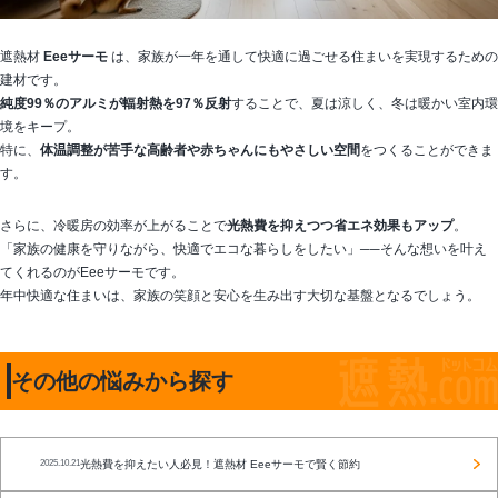
遮熱材
Eeeサーモ
は、家族が一年を通して快適に過ごせる住まいを実現するための
建材です。
純度99％のアルミが輻射熱を97％反射
することで、夏は涼しく、冬は暖かい室内環
境をキープ。
特に、
体温調整が苦手な高齢者や赤ちゃんにもやさしい空間
をつくることができま
す。
さらに、冷暖房の効率が上がることで
光熱費を抑えつつ省エネ効果もアップ
。
「家族の健康を守りながら、快適でエコな暮らしをしたい」──そんな想いを叶え
てくれるのがEeeサーモです。
年中快適な住まいは、家族の笑顔と安心を生み出す大切な基盤となるでしょう。
その他の悩みから探す
光熱費を抑えたい人必見！遮熱材 Eeeサーモで賢く節約
2025.10.21