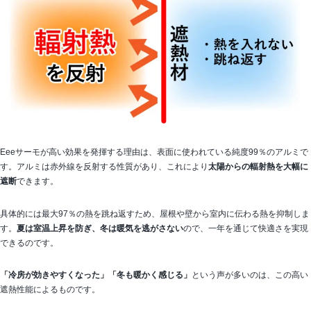
Eeeサーモが高い効果を発揮する理由は、表面に使われている純度99％のアルミで
す。アルミは赤外線を反射する性質があり、これにより
太陽からの輻射熱を大幅に
遮断
できます。
具体的には最大97％の熱を跳ね返すため、屋根や壁から室内に伝わる熱を抑制しま
す。
夏は室温上昇を防ぎ、冬は暖気を逃がさない
ので、一年を通じて快適さを実現
できるのです。
「冷房が効きやすくなった」「冬も暖かく感じる」
という声が多いのは、この高い
遮熱性能によるものです。