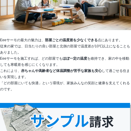
Eeeサーモの最大の魅力は、
部屋ごとの温度差を少なくできる
点にあります。
従来の家では、日当たりの良い部屋と北側の部屋で温度差が10℃以上になることも
ありました。
Eeeサーモを施工すれば、どの部屋でも
ほぼ一定の温度
を維持でき、家の中を移動
しても寒暖差を感じにくくなります。
これにより、
赤ちゃんや高齢者など体温調整が苦手な家族も安心
して過ごせる住ま
いを実現します。
「どの部屋にいても快適」という環境が、家族みんなの笑顔と健康を支えてくれる
のです。