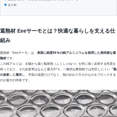
まとめ
家族全員が快適に過ごせる温度バランス
快適な温度が家族の健康を守る
リフォーム・新築どちらでも導入可能
施工箇所で効果を最大化するコツ
遮熱材 Eeeサーモとは？快適な暮らしを支える仕
組み
遮熱材「Eeeサーモ」は、
表面に純度99％の純アルミニウムを採用した高性能な遮
熱材
です。
この純アルミは、太陽から届く輻射熱（ふくしゃねつ）を特に強く反射する性質を
持っており、その反射率はなんと最大97％。一般的な断熱材では対応しにくい
「熱
の放射」に着目
し、空気の温度だけでなく、熱の伝わり方そのものをブロックする
のが最大の特長です。