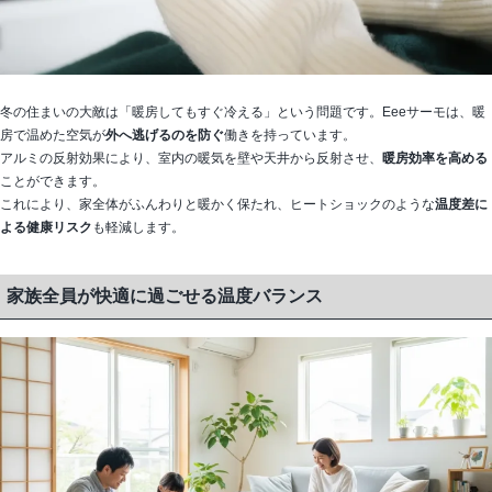
冬の住まいの大敵は「暖房してもすぐ冷える」という問題です。Eeeサーモは、暖
房で温めた空気が
外へ逃げるのを防ぐ
働きを持っています。
アルミの反射効果により、室内の暖気を壁や天井から反射させ、
暖房効率を高める
ことができます。
これにより、家全体がふんわりと暖かく保たれ、ヒートショックのような
温度差に
よる健康リスク
も軽減します。
家族全員が快適に過ごせる温度バランス