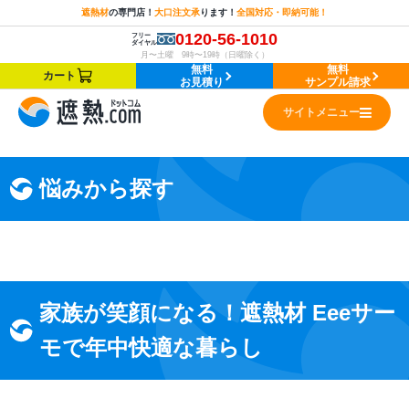
遮熱材
の
専門店！
大口注文承
ります！
全国対応・即納可能！
0120-56-1010
フリー
ダイヤル
月〜土曜 9時〜19時（日曜除く）
無料
無料
カート
お見積り
サンプル請求
サイトメニュー
悩みから探す
家族が笑顔になる！遮熱材 Eeeサー
モで年中快適な暮らし