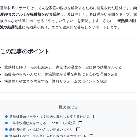
遮熱材
Eeeサーモ
は、そんな家庭の悩みを解決するために開発された建材です。
純
度99％のアルミが輻射熱を97％反射
し、夏は涼しく、冬は暖かい空間をキープ。家
族みんなが快適に過ごせる「やさしい住まい」を実現します。さらに、
光熱費の削
減や結露防止
にも効果があり、エコで健康的な暮らしをサポートします。
この記事のポイント
遮熱材 Eeeサーモの仕組みと、家全体の温度を一定に保つ効果がわかる
高齢者や赤ちゃんなど、体温調整が苦手な家族にも安心な理由を紹介
快適性と省エネを両立する、遮熱リフォームのポイントを解説
目次
遮熱材 Eeeサーモとは？快適な暮らしを支える仕組み
一年中快適な家をつくる！Eeeサーモの効果
遮熱材と断熱材の違いをわかりやすく解説
高齢者や赤ちゃんにやさしい住まいづくり
純度99％アルミで輻射熱を97％カットできる理由
夏の暑さを防いで涼しい室内をキープ
遮熱材 Eeeサーモを取り入れた家づくりのポイント
冬の寒さを防ぎ暖かさを逃がさない
体温調整が苦手な人も安心できる室内環境