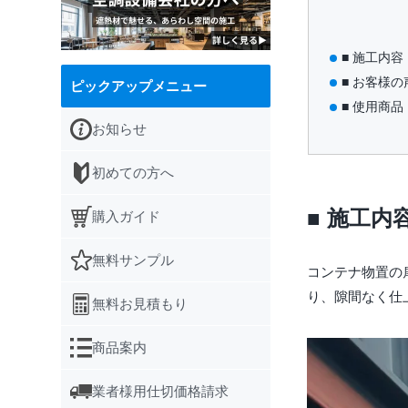
■ 施工内容
■ お客様の
ピックアップメニュー
■ 使用商品
お知らせ
初めての方へ
■ 施工内
購入ガイド
無料サンプル
コンテナ物置の
り、隙間なく仕
無料お見積もり
商品案内
業者様用仕切価格請求