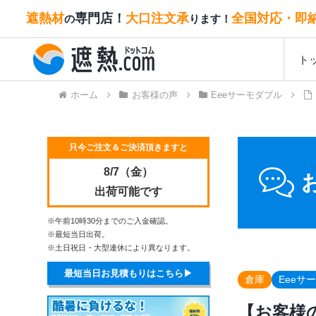
遮熱材
専門店！
大口注文承
全国対応・即
の
ります！
ト
ホーム
お客様の声
Eeeサーモダブル
只今ご注文＆ご決済頂きますと
8/7（金）
出荷可能です
※午前10時30分までのご入金確認。
※最短当日出荷。
※土日祝日・大型連休により異なります。
最短当日お見積もりはこちら▶
倉庫
Eeeサ
【お客様