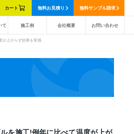
カート
無料
お見積り
無料
サンプル請求
いて
施工例
会社概要
お問い合わせ
温度が上がらず効果を実感
ブルを施工!例年に比べて温度が上が