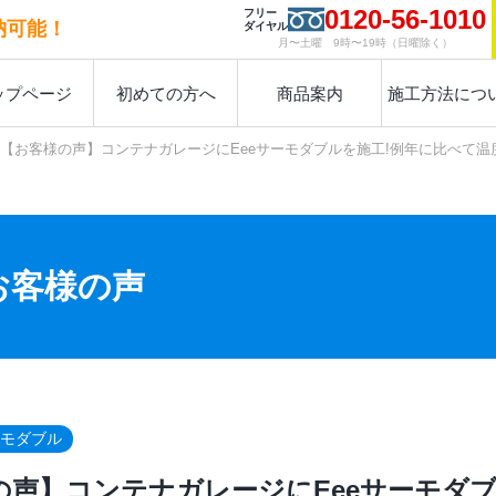
0120-56-1010
フリー
納可能！
ダイヤル
月〜土曜 9時〜19時（日曜除く）
ップページ
初めての方へ
商品案内
施工方法につ
【お客様の声】コンテナガレージにEeeサーモダブルを施工!例年に比べて
お客様の声
ーモダブル
の声】コンテナガレージにEeeサーモダ