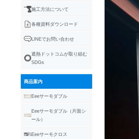
施工方法について
各種資料ダウンロード
LINEでお問い合わせ
遮熱ドットコムが取り組む
SDGs
商品案内
Eeeサーモダブル
Eeeサーモダブル（片面シ
ール）
Eeeサーモクロス