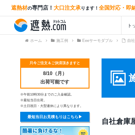
遮熱材
専門店！
大口注文承
全国対応・即
の
ります！
ト
ホーム
施工例
Eeeサーモダブル
自社
只今ご注文＆ご決済頂きますと
8/10（月）
出荷可能です
※午前10時30分までのご入金確認。
※最短当日出荷。
※土日祝日・大型連休により異なります。
最短当日お見積もりはこちら▶
自社倉庫