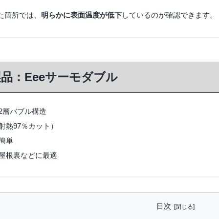
た箇所では、
明らかに表面温度が低下
しているのが確認できます。
製品：Eeeサーモダブル
2層バブル構造
射熱97％カット）
簡単
屋根裏などに最適
目次