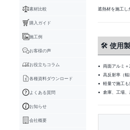
素材比較
遮熱材を施工し
購入ガイド
施工例
🛠 使用
お客様の声
お役立ちコラム
両面アルミ＋
高反射率（輻
各種資料ダウンロード
軽量で施工も
倉庫、工場、
よくある質問
お知らせ
会社概要