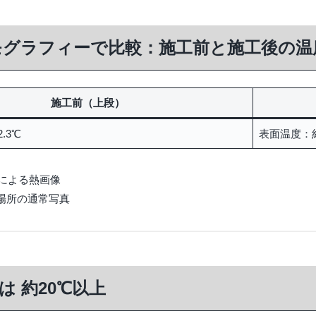
ーモグラフィーで比較：施工前と施工後の温
施工前（上段）
.3℃
表面温度：約
Rによる熱画像
場所の通常写真
は 約20℃以上