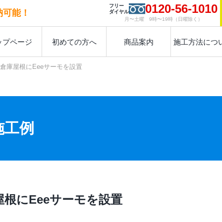
0120-56-1010
フリー
納可能！
ダイヤル
月〜土曜 9時〜19時（日曜除く）
ップページ
初めての方へ
商品案内
施工方法につ
倉庫屋根にEeeサーモを設置
施工例
屋根にEeeサーモを設置