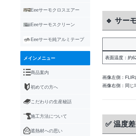
Eeeサーモクロスエアー
🔹 サ
Eeeサーモスクリーン
Eeeサーモ純アルミテープ
表面温度：約62
メインメニュー
商品案内
画像左側：FLI
画像右側：同じ
初めての方へ
こだわりの生産秘話
施工方法について
✅ 温度差
遮熱材への思い