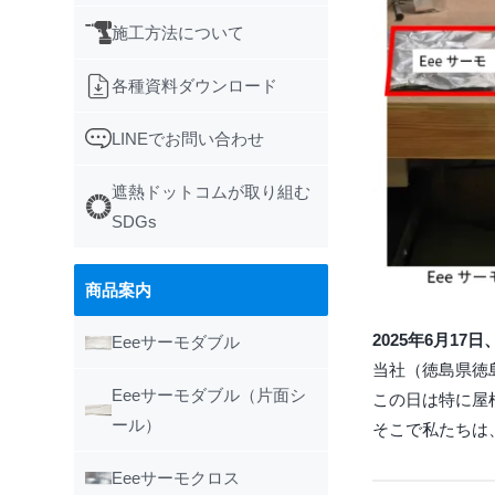
施工方法について
各種資料ダウンロード
LINEでお問い合わせ
遮熱ドットコムが取り組む
SDGs
商品案内
2025年6月1
Eeeサーモダブル
当社（徳島県徳
Eeeサーモダブル（片面シ
この日は特に屋
ール）
そこで私たちは
Eeeサーモクロス