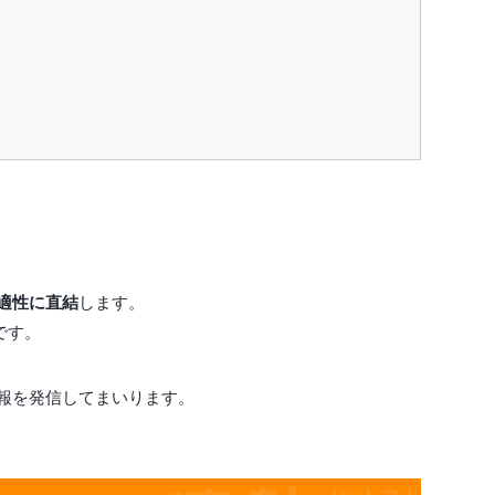
適性に直結
します。
です。
報を発信してまいります。