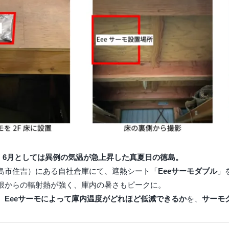
7日、6月としては異例の気温が急上昇した真夏日の徳島。
島市住吉）にある自社倉庫にて、遮熱シート「
Eeeサーモダブル
」
根からの輻射熱が強く、庫内の暑さもピークに。
、
Eeeサーモによって庫内温度がどれほど低減できるか
を、
サーモ