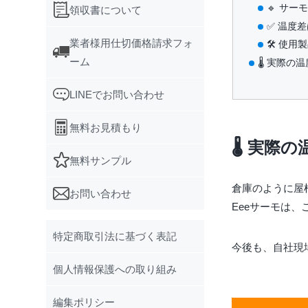
🔹 サ
領収書について
✅ 温度差
業者様用仕切価格請求フォ
🛠 使用
ーム
🌡️ 実際
LINEでお問い合わせ
無料お見積もり
🌡️ 実
無料サンプル
倉庫のように屋
お問い合わせ
Eeeサーモは
特定商取引法に基づく表記
今後も、自社現
個人情報保護への取り組み
編集ポリシー