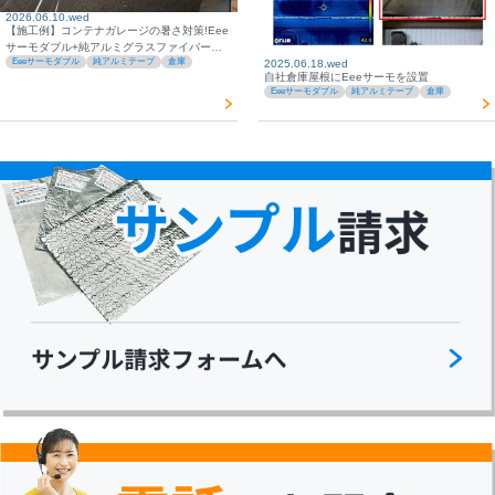
2026.06.10.wed
【施工例】コンテナガレージの暑さ対策!Eee
サーモダブル+純アルミグラスファイバーテ
Eeeサーモダブル
純アルミテープ
倉庫
2025.06.18.wed
ープで隙間なく完璧施工
自社倉庫屋根にEeeサーモを設置
Eeeサーモダブル
純アルミテープ
倉庫