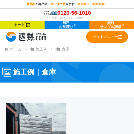
遮熱材
の
専門店！
大口注文承
ります！
全国対応・即納可能！
0120-56-1010
フリー
ダイヤル
月〜土曜 9時〜19時（日曜除く）
無料
無料
カート
お見積り
サンプル請求
サイトメニュー
ホーム
施工例
倉庫
施工例｜
倉庫