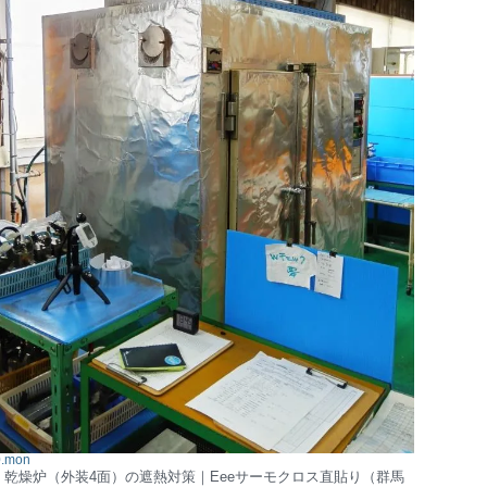
0.mon
：乾燥炉（外装4面）の遮熱対策｜Eeeサーモクロス直貼り（群馬