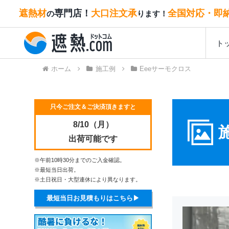
遮熱材
専門店！
大口注文承
全国対応・即
の
ります！
ト
ホーム
施工例
Eeeサーモクロス
只今ご注文＆ご決済頂きますと
8/10（月）
出荷可能です
※午前10時30分までのご入金確認。
※最短当日出荷。
※土日祝日・大型連休により異なります。
最短当日お見積もりはこちら▶