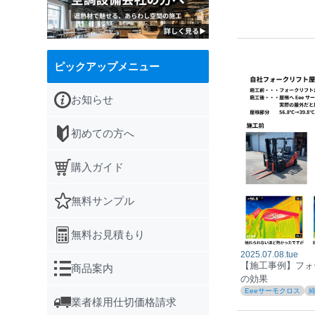
ピックアップメニュー
お知らせ
初めての方へ
購入ガイド
無料サンプル
無料お見積もり
2025.07.08.tue
【施工事例】フォ
商品案内
の効果
Eeeサーモクロス
業者様用仕切価格請求