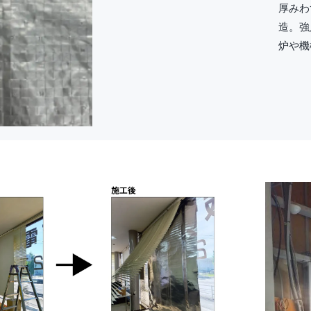
厚みわ
造。強
炉や機