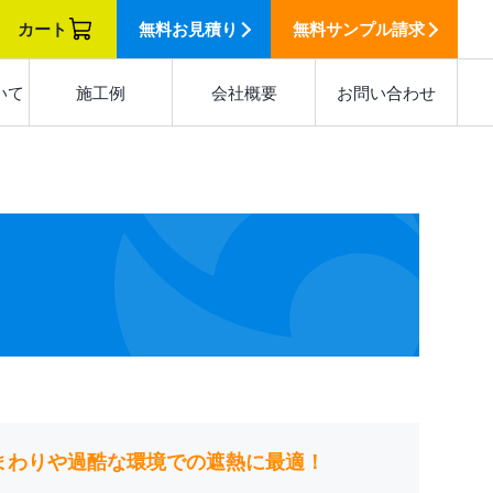
カート
無料
お見積り
無料
サンプル請求
いて
施工例
会社概要
お問い合わせ
まわりや過酷な環境での遮熱に最適！