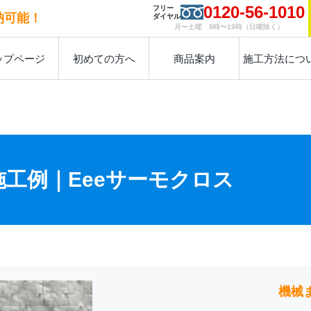
0120-56-1010
フリー
納可能！
ダイヤル
月〜土曜 9時〜19時（日曜除く）
ップページ
初めての方へ
商品案内
施工方法につ
施工例｜
Eeeサーモクロス
機械