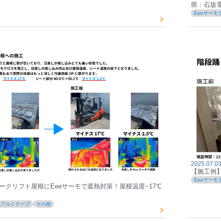
県：石坂
Eeeサーモ
2025.07.03
【施工例
Eeeサーモ
ークリフト屋根にEeeサーモで遮熱対策！屋根温度−17℃
純アルミテープ
その他