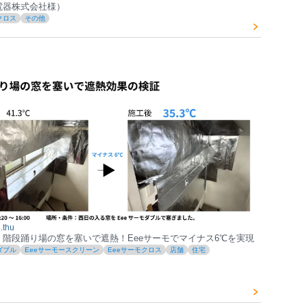
電器株式会社様）
クロス
その他
.thu
】階段踊り場の窓を塞いで遮熱！Eeeサーモでマイナス6℃を実現
ダブル
Eeeサーモースクリーン
Eeeサーモクロス
店舗
住宅