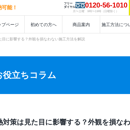
0120-56-1010
フリー
納可能！
ダイヤル
月〜土曜 9時〜19時（日曜除く）
ップページ
初めての方へ
商品案内
施工方法につ
た目に影響する？外観を損なわない施工方法を解説
お役立ちコラム
熱対策は見た目に影響する？外観を損な