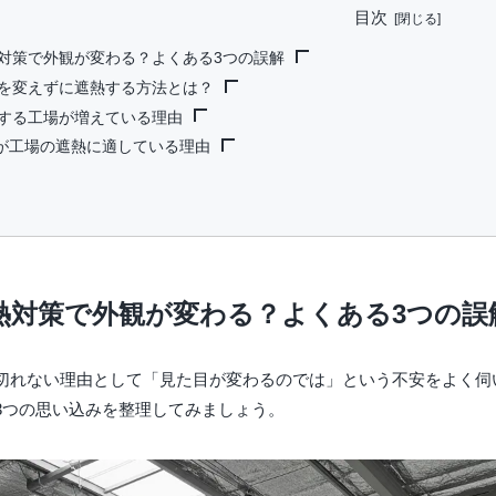
目次
対策で外観が変わる？よくある3つの誤解
を変えずに遮熱する方法とは？
屋根や外壁にアルミシートが貼られて目立つ
する工場が増えている理由
後付け感が出て見栄えが悪くなる
の裏面に施工する
モが工場の遮熱に適している理由
大がかりな工事で工場の外装を壊す必要がある
天井面に敷設する
顧客の工場見学への対応
に設置する
・企業ブランディングへの影響
トで建物構造に影響しない
わりへの部分施工
への配慮
%の純アルミで輻射熱を97%カット
単で稼働中の工場にも導入しやすい
ンテナンス不要で見た目を維持
熱対策で外観が変わる？よくある3つの誤
切れない理由として「見た目が変わるのでは」という不安をよく伺
3つの思い込みを整理してみましょう。