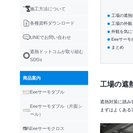
施工方法について
工場の遮熱
各種資料ダウンロード
工場の外観
誤解1：
外観を気に
誤解2：
折板屋根
LINEでお問い合わせ
Eeeサー
誤解3：
天井裏・
取引先・
まとめ
壁の内側
採用活動
薄型シー
遮熱ドットコムが取り組む
室外機ま
近隣環境
純度99
SDGs
施工が簡
長期間メ
商品案内
工場の遮
Eeeサーモダブル
遮熱対策に踏み
Eeeサーモダブル（片面シ
まずはよくある
ール）
Eeeサーモクロス