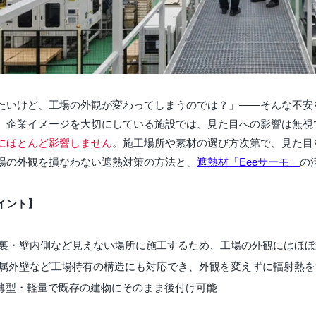
たいけど、工場の外観が変わってしまうのでは？」——そんな不安
、企業イメージを大切にしている施設では、見た目への影響は無視
にほとんど影響しません
。施工場所や素材の選び方次第で、見た目
場の外観を損なわない遮熱対策の方法と、
遮熱材「Eeeサーモ」
の
イント】
裏・壁内側など見えない場所に施工するため、工場の外観にはほぼ
属外壁など工場特有の構造にも対応でき、外観を変えずに輻射熱を
薄型・軽量で既存の建物にそのまま後付け可能