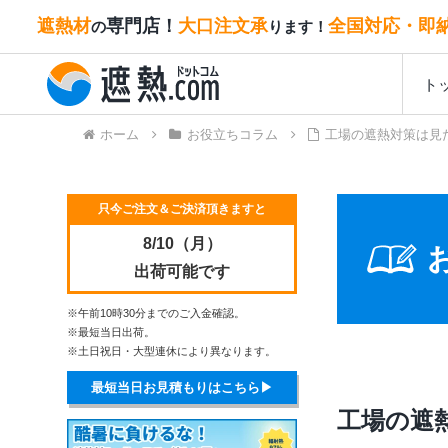
遮熱材
専門店！
大口注文承
全国対応・即
の
ります！
ト
ホーム
お役立ちコラム
工場の遮熱対策は見
只今ご注文＆ご決済頂きますと
8/10（月）
出荷可能です
※午前10時30分までのご入金確認。
※最短当日出荷。
※土日祝日・大型連休により異なります。
最短当日お見積もりはこちら▶
工場の遮