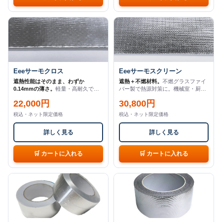
Eeeサーモクロス
Eeeサーモスクリーン
遮熱性能はそのまま、わずか
遮熱＋不燃材料。
不燃グラスファイ
0.14mmの薄さ。
軽量・高耐久で
バー製で熱源対策に。機械室・厨
壁・屋根・天井・床に（1m×45m）
房・スクリーン用途（1m×20m）
22,000円
30,800円
税込・ネット限定価格
税込・ネット限定価格
詳しく見る
詳しく見る