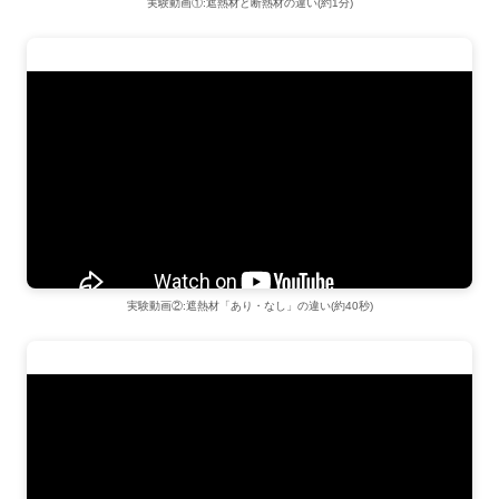
実験動画①:遮熱材と断熱材の違い(約1分)
実験動画②:遮熱材「あり・なし」の違い(約40秒)