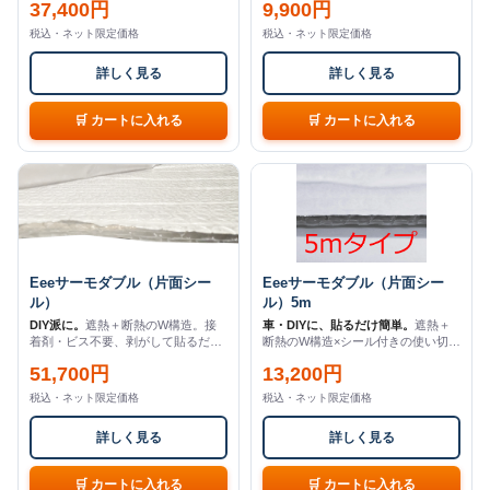
37,400円
9,900円
税込・ネット限定価格
税込・ネット限定価格
詳しく見る
詳しく見る
Eeeサーモダブル（片面シー
Eeeサーモダブル（片面シー
ル）
ル）5m
DIY派に。
遮熱＋断熱のW構造。接
車・DIYに、貼るだけ簡単。
遮熱＋
着剤・ビス不要、剥がして貼るだけ
断熱のW構造×シール付きの使い切り
（1m×25m）
サイズ（1m×5m）
51,700円
13,200円
税込・ネット限定価格
税込・ネット限定価格
詳しく見る
詳しく見る