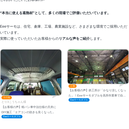
“本当に使える遮熱材”として、多くの現場でご評価いただいています。
Eeeサーモは、住宅、倉庫、工場、農業施設など、さまざまな環境でご採用いただ
いています。
実際に使っていただいたお客様からの
リアルな声をご紹介
します。
工場
【お客様の声】鉄工所が「かなり涼しくなっ
た」！Eeeサーモダブルを高所作業車で自社
その他
Eeeサーモダブル
施工（岩手県・K様）
とり3こうちゃん様
【お客様の声】軽バン車中泊仕様の天井に
DIY施工「エアコンの効きも良くなった」
Eeeサーモダブル