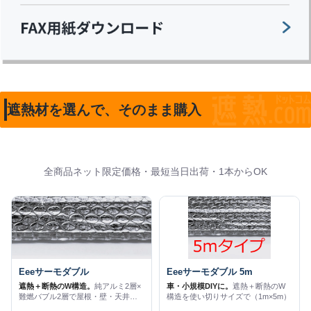
遮熱材を選んで、そのまま購入
全商品ネット限定価格・最短当日出荷・1本からOK
Eeeサーモダブル
Eeeサーモダブル 5m
遮熱＋断熱のW構造。
純アルミ2層×
車・小規模DIYに。
遮熱＋断熱のW
難燃バブル2層で屋根・壁・天井に
構造を使い切りサイズで（1m×5m）
（1m×25m）