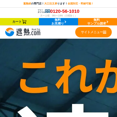
遮熱材
の
専門店！
大口注文承
ります！
全国対応・即納可能！
0120-56-1010
フリー
ダイヤル
月〜土曜 9時〜19時（日曜除く）
無料
無料
カート
お見積り
サンプル請求
サイトメニュー