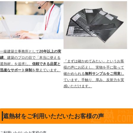
一級建築士事務所として
20年以上の実
績
。建築のプロの目で「本当に使える
「まずは確かめてみたい」というお客
遮熱材」を追求し、
信頼できる品質と
様の声にお応えし、実物を手に取って
迅速なサポート体制
を整えています。
確かめられる
無料サンプルをご用意
し
ています。手触り、厚み、反射力を実
感いただけます。
遮熱材をご利用いただいたお客様の声
ご利用いただいたお客様の声