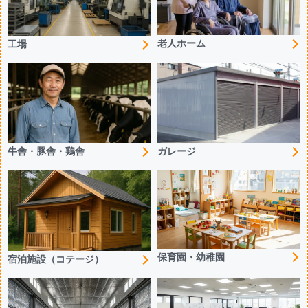
老人ホーム
工場
牛舎・豚舎・鶏舎
ガレージ
保育園・幼稚園
宿泊施設（コテージ）