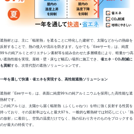
遮熱材とは、主に「輻射熱」を遮ることに特化した建材で、太陽などからの熱線を
反射することで、熱の侵入や流出を防ぎます。なかでも「Eeeサーモ」は、純度
99％の純アルミとポリエチレン素材等を組み合わせた多層構造により、軽量かつ高
い遮熱性能を実現。屋根・壁・床など幅広い場所に施工でき、
省エネ・CO₂削減に
も貢献
する、次世代型の遮熱ソリューションです。
一年を通して快適・省エネを実現する、高性能遮熱ソリューション
遮熱材「Eeeサーモ」は、表面に純度99％の純アルミニウムを採用した高性能な遮
熱材です。
この純アルミは、太陽から届く輻射熱（ふくしゃねつ）を特に強く反射する性質を
持っており、その反射率はなんと最大97％。一般的な断熱材では対応しにくい「熱
の放射」に着目し、空気の温度だけでなく、熱の伝わり方そのものをブロックする
のが最大の特長です。