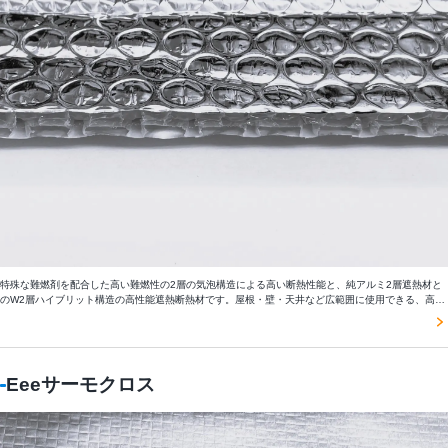
特殊な難燃剤を配合した高い難燃性の2層の気泡構造による高い断熱性能と、純アルミ2層遮熱材と
のW2層ハイブリット構造の高性能遮熱断熱材です。屋根・壁・天井など広範囲に使用できる、高性
能W2モデルです。
Eeeサーモクロス