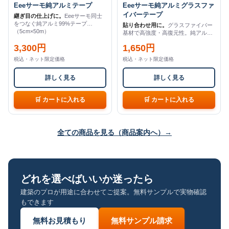
Eeeサーモ純アルミテープ
Eeeサーモ純アルミグラスファ
イバーテープ
継ぎ目の仕上げに。
Eeeサーモ同士
をつなぐ純アルミ99%テープ
貼り合わせ用に。
グラスファイバー
（5cm×50m）
基材で高強度・高復元性。純アルミ
99%（5cm×20m）
3,300円
1,650円
税込・ネット限定価格
税込・ネット限定価格
詳しく見る
詳しく見る
全ての商品を見る（商品案内へ）→
どれを選べばいいか迷ったら
建築のプロが用途に合わせてご提案。無料サンプルで実物確認
もできます
無料お見積もり
無料サンプル請求