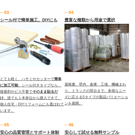
─ 03
─ 04
シール付で簡単施工。DIYにも
豊富な
種類
から用途で選択
とても軽く、ハサミやカッターで
簡単
屋根裏、壁内、倉庫、工場、機械まわ
に加工可能
。シール付きタイプなら、
り、トラックの荷台まで、多様なニー
接着剤やビス不要で
そのまま貼るだ
ズに応える5タイプの製品バリエーショ
け
。誰でも１本単位から購入できて、
ンを展開。
個人住宅・DIYリフォームにも選ばれて
います。
─ 05
─ 06
安心の品質管理とサポート体制
安心して試せる無料サンプル