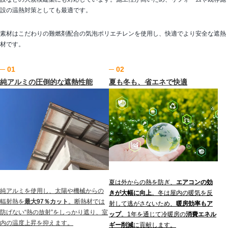
設の温熱対策としても最適です。
素材はこだわりの難燃剤配合の気泡ポリエチレンを使用し、快適でより安全な遮熱
材です。
─ 01
─ 02
純アルミの圧倒的な遮熱性能
夏も冬も、省エネで快適
夏は外からの熱を防ぎ、
エアコンの効
純アルミを使用し、太陽や機械からの
きが大幅に向上
。冬は屋内の暖気を反
輻射熱を
最大97％カット
。断熱材では
射して逃がさないため、
暖房効率もア
防げない“熱の放射”をしっかり遮り、室
ップ
。1年を通じて冷暖房の
消費エネル
内の温度上昇を抑えます。
ギー削減
に貢献します。